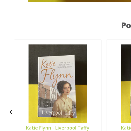
Po
Katie Flynn - Liverpool Taffy
Kati