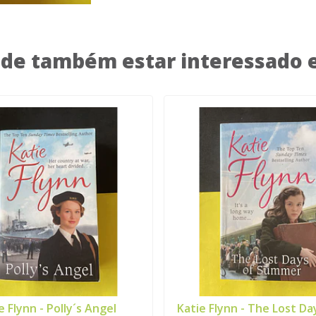
de também estar interessado
e Flynn - Polly´s Angel
Katie Flynn - The Lost Day