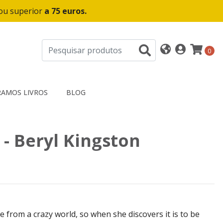
 ou superior
a 75 euros.
0
AMOS LIVROS
BLOG
 - Beryl Kingston
e from a crazy world, so when she discovers it is to be