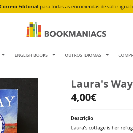
Correio Editorial
para todas as encomendas de valor igual
ENGLISH BOOKS
OUTROS IDIOMAS
COMPR
Laura's Way
4,00€
Descrição
Laura's cottage is her refug