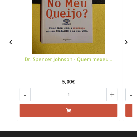
Dr. Spencer Johnson - Quem mexeu ..
S
5,00€
-
+
-