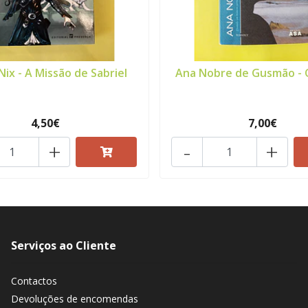
Nix - A Missão de Sabriel
Ana Nobre de Gusmão - 
4,50€
7,00€
+
-
+
Serviços ao Cliente
Contactos
Devoluções de encomendas