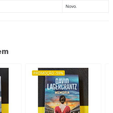
Novo.
 em
PROMOÇÃO -59%