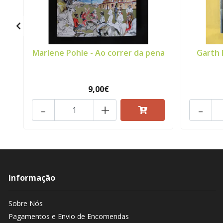
Marlene Pohle - Ao correr da pena
Garth 
9,00€
-
+
-
Informação
Sobre Nós
Pagamentos e Envio de Encomendas