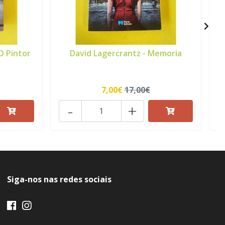
O Pintor
David Lagercrantz - Memoria
7,00€
17,00€
-
+
Siga-nos nas redes sociais