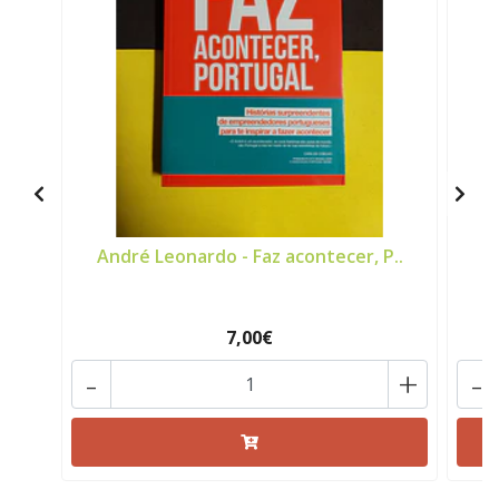
André Leonardo - Faz acontecer, P..
7,00€
-
+
-