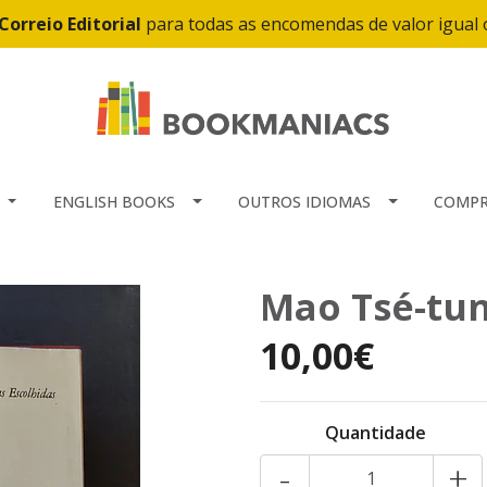
Correio Editorial
para todas as encomendas de valor igual
ENGLISH BOOKS
OUTROS IDIOMAS
COMPR
Mao Tsé-tun
10,00€
Quantidade
-
+