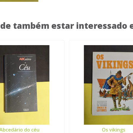
de também estar interessado
Abcedário do céu
Os vikings