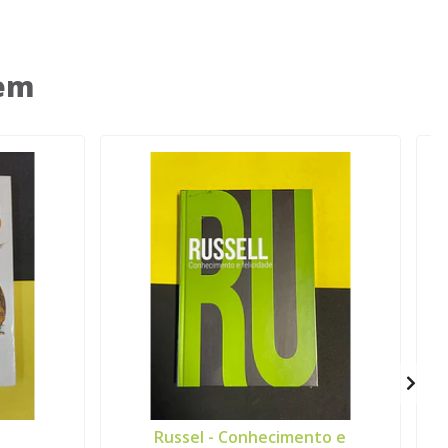
 em
Russel - Conhecimento e