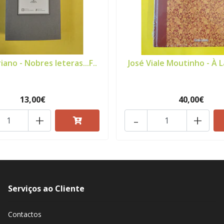
iano - Nobres leteras...F..
José Viale Moutinho - À La
13,00€
40,00€
+
-
+
Serviços ao Cliente
Contactos