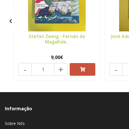
Stefan Zweig - Fernão de
José Adr
Magalhãe..
9,00€
-
+
-
Informação
Sobre Nós