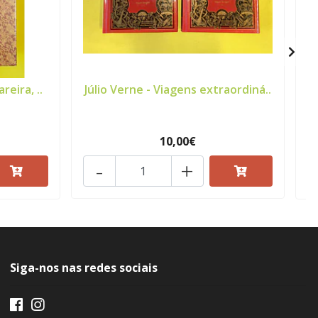
reira, ..
Júlio Verne - Viagens extraordiná..
10,00€
-
+
Siga-nos nas redes sociais