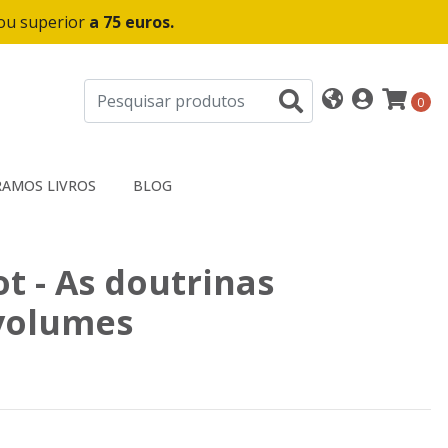
 ou superior
a 75 euros.
0
AMOS LIVROS
BLOG
t - As doutrinas
 volumes