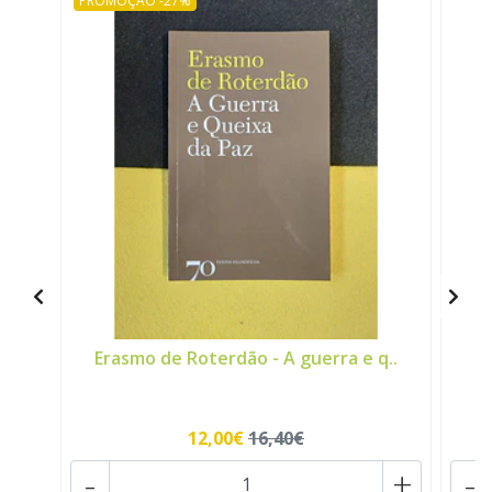
PROMOÇÃO -27%
Erasmo de Roterdão - A guerra e q..
Fr
12,00€
16,40€
-
+
-