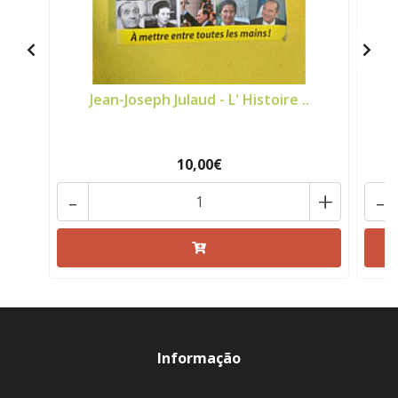
Jean-Joseph Julaud - L' Histoire ..
10,00€
-
+
-
Informação