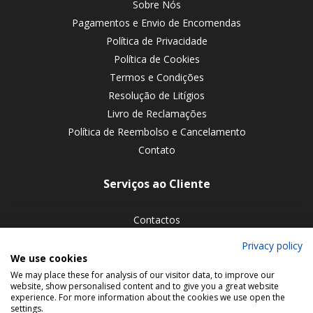
Sobre Nós
Pagamentos e Envio de Encomendas
Política de Privacidade
Política de Cookies
Termos e Condições
Resolução de Litígios
Livro de Reclamações
Política de Reembolso e Cancelamento
Contato
Serviços ao Cliente
Contactos
Devoluções de encomendas
Privacy policy
We use cookies
Siga-nos nas redes sociais
We may place these for analysis of our visitor data, to improve our
website, show personalised content and to give you a great website
experience. For more information about the cookies we use open the
settings.