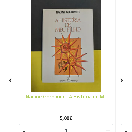
Nadine Gordimer - A História de M..
N
5,00€
-
+
-