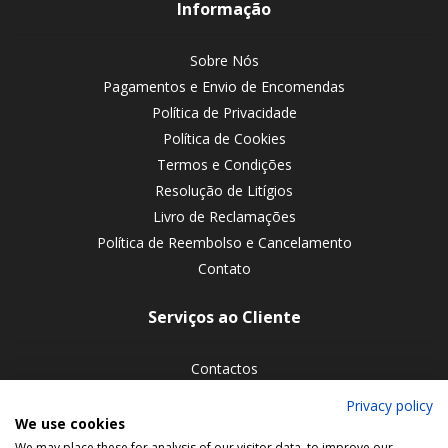
Informação
Sobre Nós
Pagamentos e Envio de Encomendas
Política de Privacidade
Política de Cookies
Termos e Condições
Resolução de Litígios
Livro de Reclamações
Política de Reembolso e Cancelamento
Contato
Serviços ao Cliente
Contactos
Devoluções de encomendas
Privacy policy
We use cookies
Siga-nos nas redes sociais
We may place these for analysis of our visitor data, to improve our