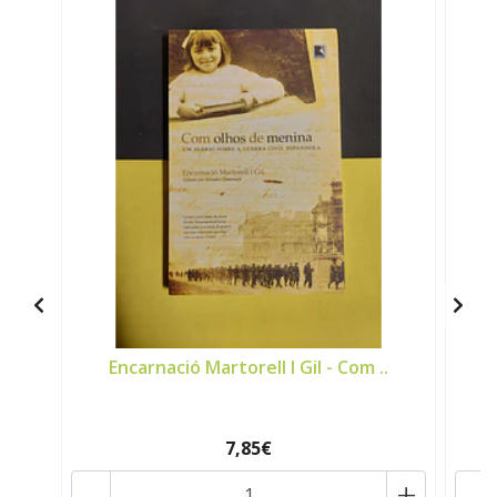
Encarnació Martorell I Gil - Com ..
7,85€
-
+
-