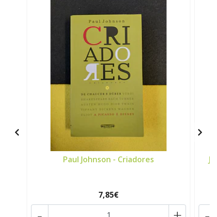
Paul Johnson - Criadores
Jo
7,85€
-
+
-