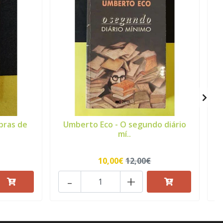
bras de
Umberto Eco - O segundo diário
mí..
10,00€
12,00€
-
+