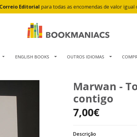
Correio Editorial
para todas as encomendas de valor igual
ENGLISH BOOKS
OUTROS IDIOMAS
COMPR
Marwan - To
contigo
7,00€
Descrição