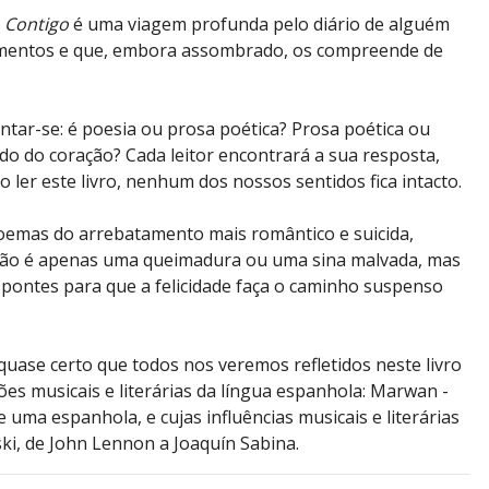
 Contigo
é uma viagem profunda pelo diário de alguém
imentos e que, embora assombrado, os compreende de
untar-se: é poesia ou prosa poética? Prosa poética ou
do do coração? Cada leitor encontrará a sua resposta,
ao ler este livro, nenhum dos nossos sentidos fica intacto.
oemas do arrebatamento mais romântico e suicida,
ão é apenas uma queimadura ou uma sina malvada, mas
pontes para que a felicidade faça o caminho suspenso
uase certo que todos nos veremos refletidos neste livro
es musicais e literárias da língua espanhola: Marwan -
e uma espanhola, e cujas influências musicais e literárias
ki, de John Lennon a Joaquín Sabina.