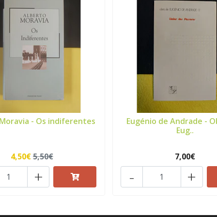
Moravia - Os indiferentes
Eugénio de Andrade - O
Eug..
4,50€
5,50€
7,00€
+
-
+