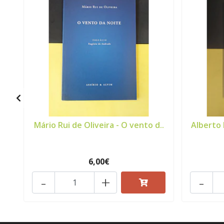
Mário Rui de Oliveira - O vento d..
Alberto 
6,00€
-
+
-