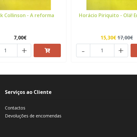
ck Collinson - A reforma
Horácio Piriquito - Olá! E
7,00€
15,30€
17,00€
+
-
+
Serviços ao Cliente
Contactos
Devoluções de encomendas