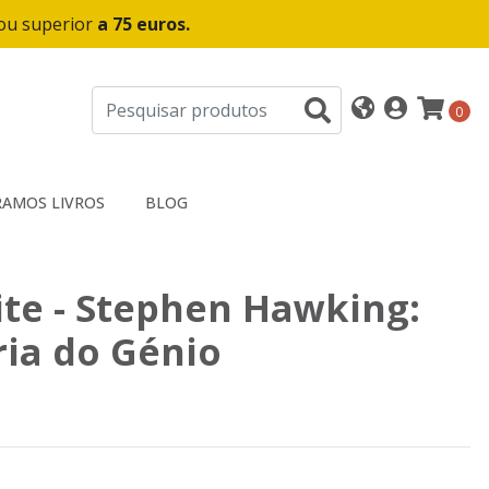
 ou superior
a 75 euros.
0
AMOS LIVROS
BLOG
te - Stephen Hawking:
ria do Génio