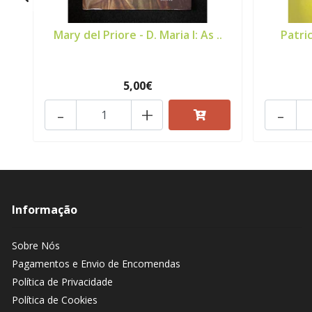
Mary del Priore - D. Maria I: As ..
Patri
5,00€
-
+
-
Informação
Sobre Nós
Pagamentos e Envio de Encomendas
Política de Privacidade
Política de Cookies