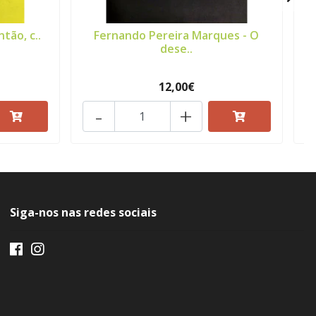
ntão, c..
Fernando Pereira Marques - O
J
dese..
12,00€
-
+
Siga-nos nas redes sociais