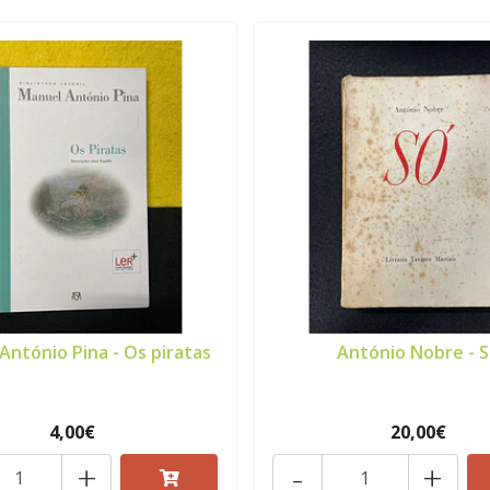
António Pina - Os piratas
António Nobre - 
4,00€
20,00€
+
-
+