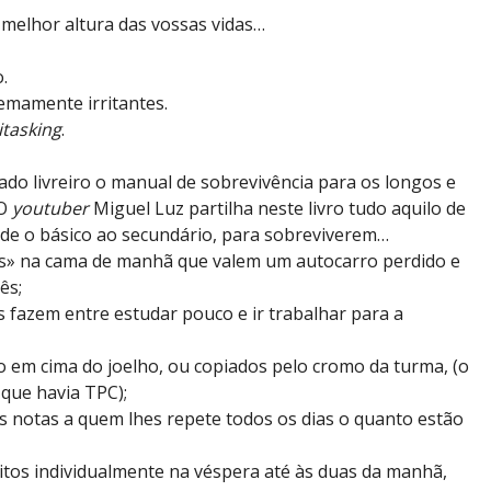
melhor altura das vossas vidas…
.
emamente irritantes.
itasking
.
do livreiro o manual de sobrevivência para os longos e
 O
youtuber
Miguel Luz partilha neste livro tudo aquilo de
sde o básico ao secundário, para sobreviverem…
os» na cama de manhã que valem um autocarro perdido e
ês;
s fazem entre estudar pouco e ir trabalhar para a
o em cima do joelho, ou copiados pelo cromo da turma, (o
 que havia TPC);
s notas a quem lhes repete todos os dias o quanto estão
itos individualmente na véspera até às duas da manhã,