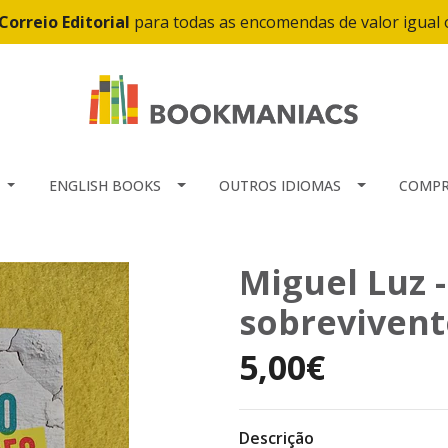
Correio Editorial
para todas as encomendas de valor igual
ENGLISH BOOKS
OUTROS IDIOMAS
COMPR
Miguel Luz 
sobrevivent
5,00€
Descrição