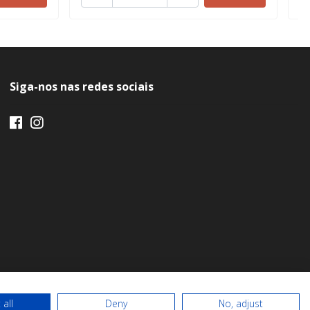
Siga-nos nas redes sociais
 all
Deny
No, adjust