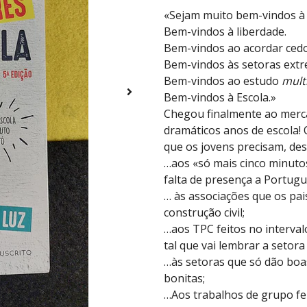
«Sejam muito bem-vindos à 
Bem-vindos à liberdade.
Bem-vindos ao acordar cedo
Bem-vindos às setoras extr
Bem-vindos ao estudo
mult
Bem-vindos à Escola.»
Chegou finalmente ao merca
dramáticos anos de escola!
que os jovens precisam, de
…aos «só mais cinco minut
falta de presença a Portugu
… às associações que os pai
construção civil;
…aos TPC feitos no interval
tal que vai lembrar a setora
…às setoras que só dão boa
bonitas;
…Aos trabalhos de grupo fe