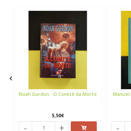
Noah Gordon - O Comité da Morte
Manuel 
5,50€
-
+
-