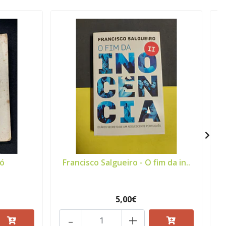
Só
Francisco Salgueiro - O fim da in..
5,00€
-
+