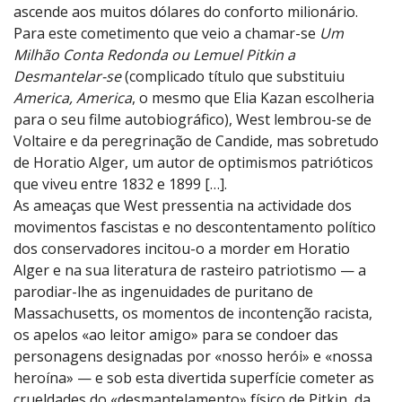
ascende aos muitos dólares do conforto milionário.
Para este cometimento que veio a chamar-se
Um
Milhão Conta Redonda ou Lemuel Pitkin a
Desmantelar-se
(complicado título que substituiu
America, America
, o mesmo que Elia Kazan escolheria
para o seu filme autobiográfico), West lembrou-se de
Voltaire e da peregrinação de Candide, mas sobretudo
de Horatio Alger, um autor de optimismos patrióticos
que viveu entre 1832 e 1899 […].
As ameaças que West pressentia na actividade dos
movimentos fascistas e no descontentamento político
dos conservadores incitou-o a morder em Horatio
Alger e na sua literatura de rasteiro patriotismo — a
parodiar-lhe as ingenuidades de puritano de
Massachusetts, os momentos de incontenção racista,
os apelos «ao leitor amigo» para se condoer das
personagens designadas por «nosso herói» e «nossa
heroína» — e sob esta divertida superfície cometer as
crueldades do «desmantelamento» físico de Pitkin, da