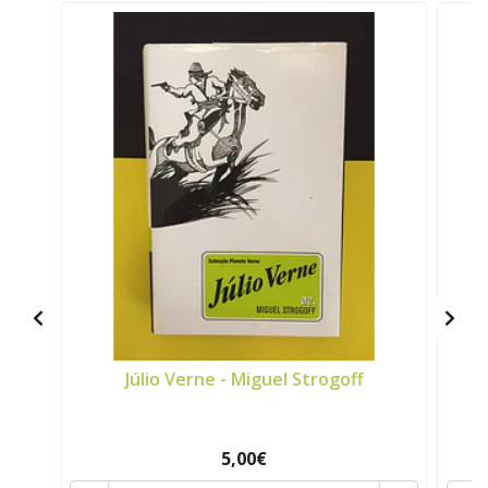
Júlio Verne - Miguel Strogoff
S
5,00€