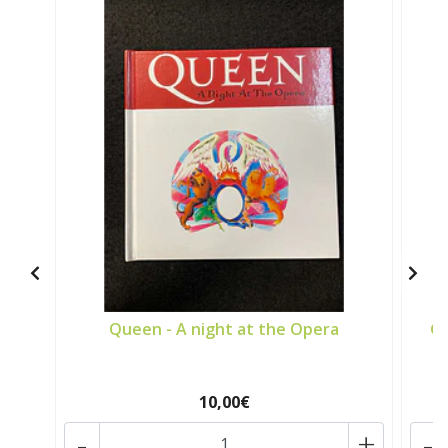
Queen - A night at the Opera
Gu
10,00€
-
+
-