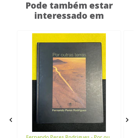
Pode também estar
interessado em
Fernando Peres Rodrigues - Por ou..
M