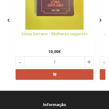
Sónia Serrano - Mulheres viajantes
Al
10,00€
-
+
-
Informação