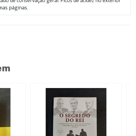
ado de conservação geral. Picos de acidez no exterior
mas páginas.
 em