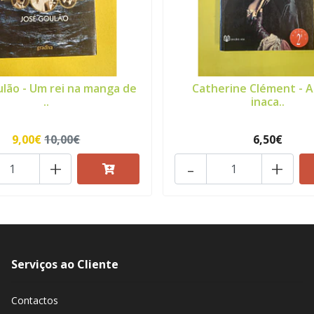
ulão - Um rei na manga de
Catherine Clément - A
..
inaca..
9,00€
10,00€
6,50€
+
-
+
Serviços ao Cliente
Contactos