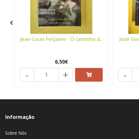
Jean-Louis Fetjaine - O caminho d..
José Go
6,50€
-
+
-
Informação
Sobre Nós