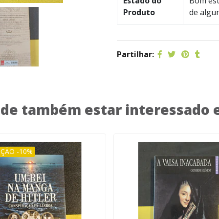
Estado do
Bom est
Produto
de algu
Partilhar:
de também estar interessado
ÇÃO -10%