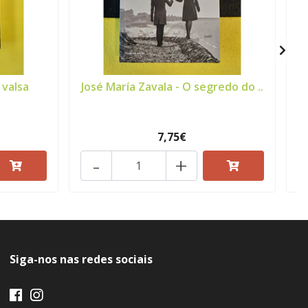
 valsa
José María Zavala - O segredo do ..
7,75€
-
+
Siga-nos nas redes sociais