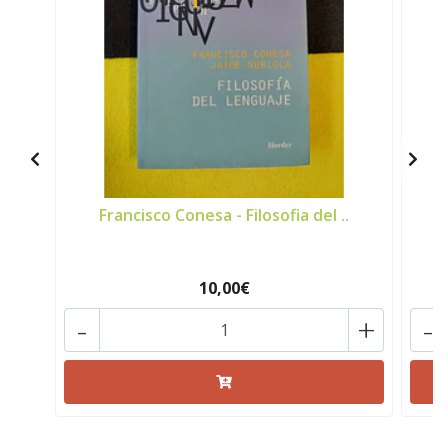
Francisco Conesa - Filosofia del ..
P
10,00€
-
+
-