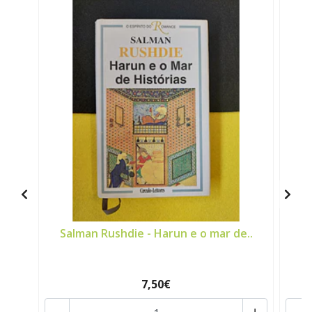
Salman Rushdie - Harun e o mar de..
I
7,50€