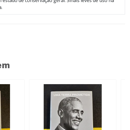
 estado de conservação geral. Sinais leves de uso na
a.
 em