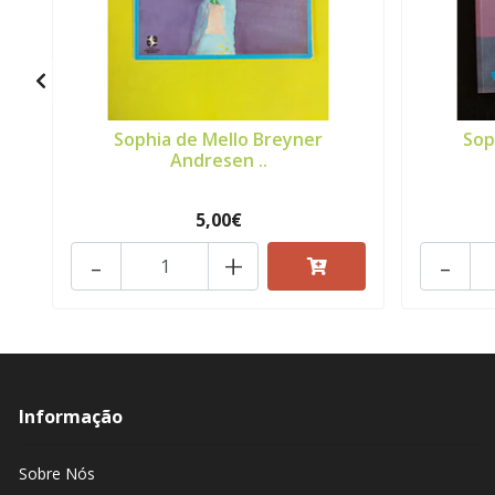
Sophia de Mello Breyner
Sop
Andresen ..
5,00€
-
+
-
Informação
Sobre Nós