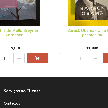
hia de Mello Breyner
Barack Obama - Uma 
Andresen ..
prometida
5,00€
11,00€
+
-
+
Serviços ao Cliente
Contactos