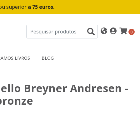
 ou superior
a 75 euros.
0
AMOS LIVROS
BLOG
ello Breyner Andresen -
bronze