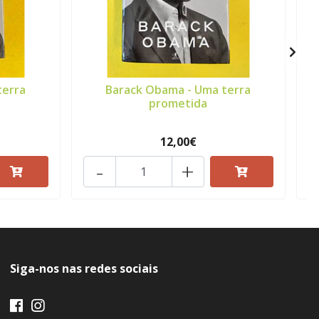
terra
Barack Obama - Uma terra
P
prometida
12,00€
-
+
Siga-nos nas redes sociais