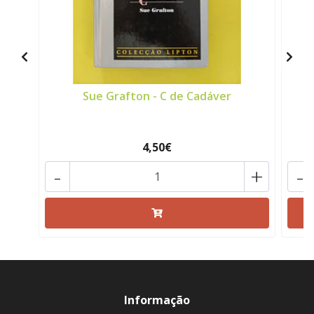
Sue Grafton - C de Cadáver
4,50€
-
+
-
Informação