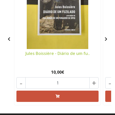
Jules Boissière - Diário de um fu..
J
10,00€
-
+
-