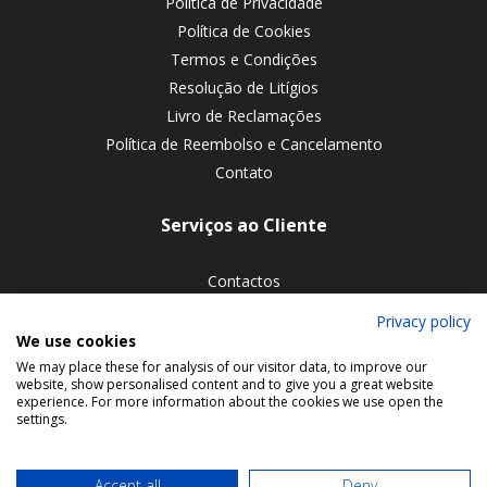
Política de Privacidade
Política de Cookies
Termos e Condições
Resolução de Litígios
Livro de Reclamações
Política de Reembolso e Cancelamento
Contato
Serviços ao Cliente
Contactos
Devoluções de encomendas
Privacy policy
We use cookies
Siga-nos nas redes sociais
We may place these for analysis of our visitor data, to improve our
website, show personalised content and to give you a great website
experience. For more information about the cookies we use open the
settings.
Accept all
Deny