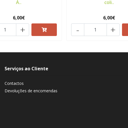
Á..
coli..
6,00€
6,00€
+
-
+
Serviços ao Cliente
Contactos
Devoluções de encomendas