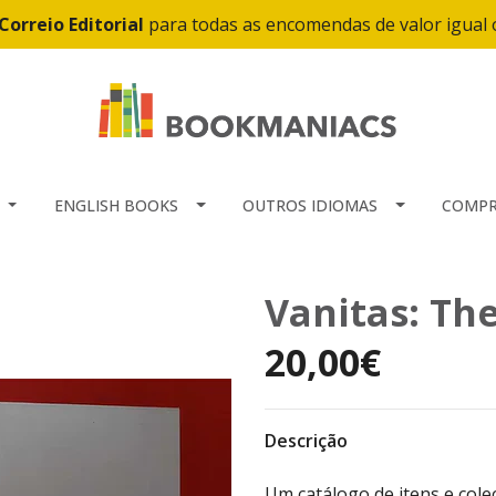
Correio Editorial
para todas as encomendas de valor igual
ENGLISH BOOKS
OUTROS IDIOMAS
COMPR
Vanitas: T
20,00€
Descrição
Um catálogo de itens e cole