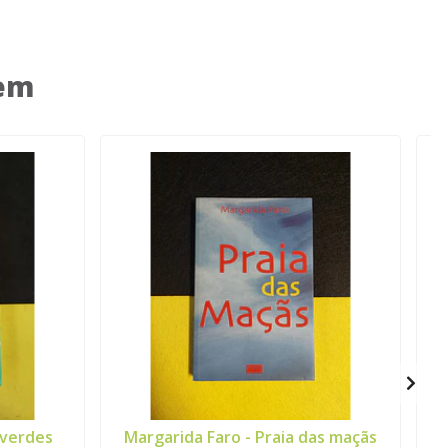
 em
 verdes
Margarida Faro - Praia das maçãs
V