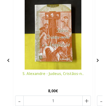
S. Alexandre - Judeus, Cristãos-n..
8,00€
-
+
-