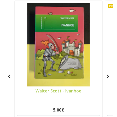
PRO
Walter Scott - Ivanhoe
5,00€