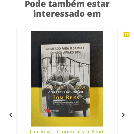
Pode também estar
interessado em
PRO
Tom Reiss - O orientalista: A vid..