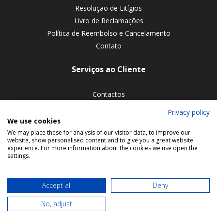
Resolução de Litígios
Livro de Reclamações
Política de Reembolso e Cancelamento
Contato
Serviços ao Cliente
Contactos
Devoluções de encomendas
Privacy policy
We use cookies
Siga-nos nas redes sociais
We may place these for analysis of our visitor data, to improve our
website, show personalised content and to give you a great website
experience. For more information about the cookies we use open the
settings.
Accept all
Deny
No, adjust
© 2026 Bookmaniacs. All rights reserved.