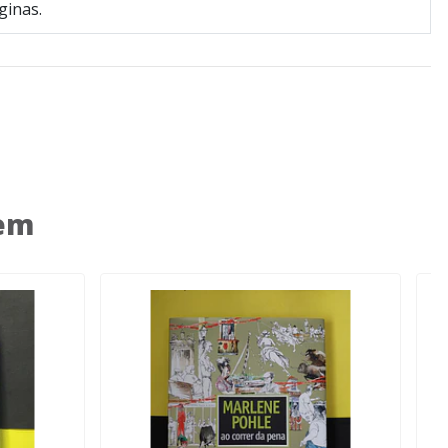
ginas.
 em