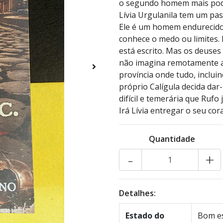
o segundo homem mais pod
Lívia Urgulanila tem um pa
Ele é um homem endurecido 
conhece o medo ou limites. 
está escrito. Mas os deuses
não imagina remotamente a
província onde tudo, inclui
próprio Calígula decida dar-
difícil e temerária que Ruf
Irá Lívia entregar o seu co
Quantidade
-
+
Detalhes:
Estado do
Bom es