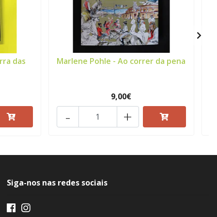
rra das
Marlene Pohle - Ao correr da pena
9,00€
-
+
Siga-nos nas redes sociais