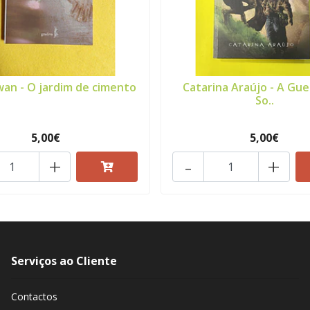
wan - O jardim de cimento
Catarina Araújo - A Gue
So..
5,00€
5,00€
+
-
+
Serviços ao Cliente
Contactos