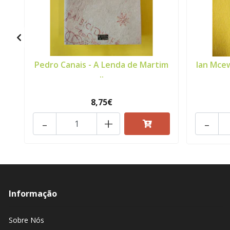
Pedro Canais - A Lenda de Martim
Ian Mce
..
8,75€
-
+
-
Informação
Sobre Nós