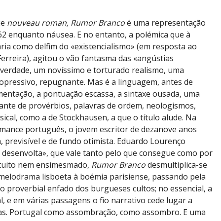
ue
nouveau roman, Rumor Branco
é uma representação
2 enquanto náusea. E no entanto, a polémica que à
aria como delfim do «existencialismo» (em resposta ao
 Ferreira), agitou o vão fantasma das «angústias
a verdade, um novíssimo e torturado realismo, uma
opressivo, repugnante. Mas é a linguagem, antes de
gmentação, a pontuação escassa, a sintaxe ousada, uma
gante de provérbios, palavras de ordem, neologismos,
ical, como a de Stockhausen, a que o título alude. Na
mance português, o jovem escritor de dezanove anos
a, previsível e de fundo otimista. Eduardo Lourenço
 desenvolta», que vale tanto pelo que consegue como por
atuito nem ensimesmado,
Rumor Branco
desmultiplica-se
melodrama lisboeta à boémia parisiense, passando pela
pelo proverbial enfado dos burgueses cultos; no essencial, a
al, e em várias passagens o fio narrativo cede lugar a
nas. Portugal como assombração, como assombro. E uma