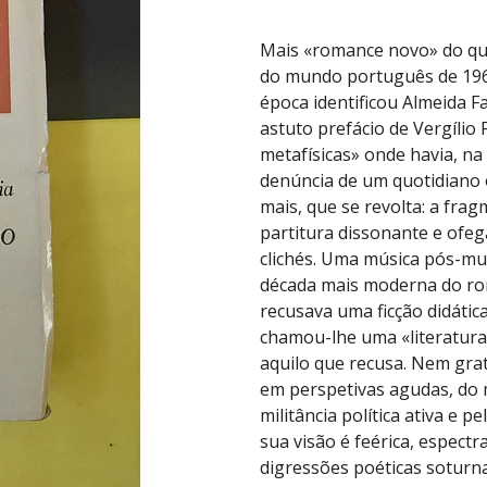
Mais «romance novo» do q
do mundo português de 196
época identificou Almeida F
astuto prefácio de Vergílio
metafísicas» onde havia, n
denúncia de um quotidiano 
mais, que se revolta: a fra
partitura dissonante e ofe
clichés. Uma música pós-mus
década mais moderna do ro
recusava uma ficção didátic
chamou-lhe uma «literatura
aquilo que recusa. Nem gr
em perspetivas agudas, do 
militância política ativa e 
sua visão é feérica, espectr
digressões poéticas sotur