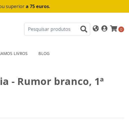
 ou superior
a 75 euros.
0
AMOS LIVROS
BLOG
ia - Rumor branco, 1ª