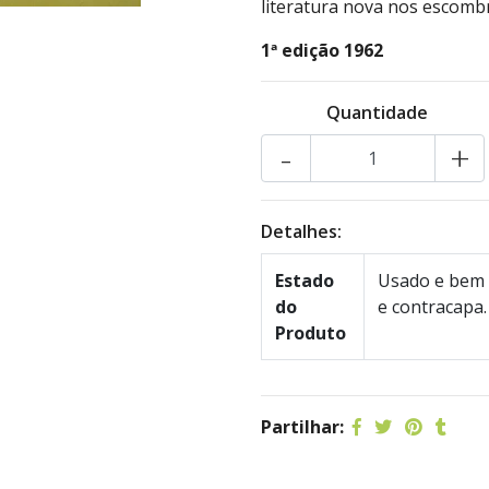
literatura nova nos escom
1ª edição 1962
Quantidade
-
+
Detalhes:
Estado
Usado e bem 
do
e contracapa.
Produto
Partilhar: