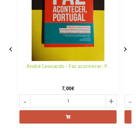
André Leonardo - Faz acontecer, P..
7,00€
-
+
-