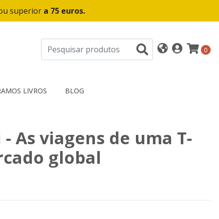
 ou superior
a 75 euros.
0
AMOS LIVROS
BLOG
i - As viagens de uma T-
rcado global