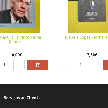
Madureira Pinto - John
Felisbela Lopes - Jornalis
Kenne..
10,00€
7,50€
+
-
+
Serviços ao Cliente