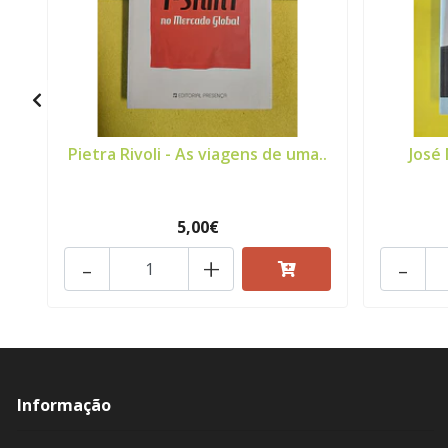
Pietra Rivoli - As viagens de uma..
José 
5,00€
-
+
-
Informação