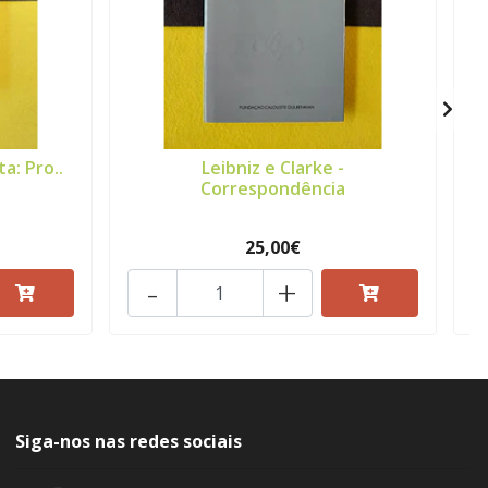
ta: Pro..
Leibniz e Clarke -
Correspondência
25,00€
-
+
Siga-nos nas redes sociais