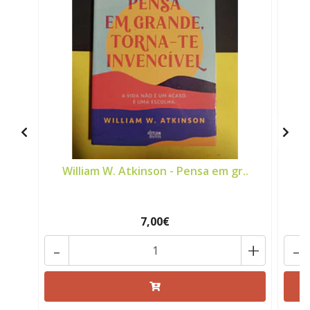
William W. Atkinson - Pensa em gr..
7,00€
-
+
-