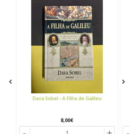
Dava Sobel - A Filha de Galileu
8,00€
-
+
-