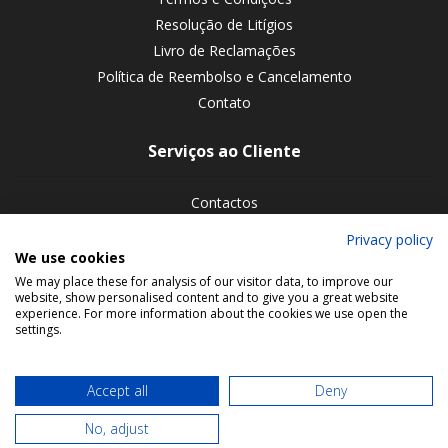
Resolução de Litígios
Livro de Reclamações
Política de Reembolso e Cancelamento
Contato
Serviços ao Cliente
Contactos
Devoluções de encomendas
Privacy policy
We use cookies
Siga-nos nas redes sociais
We may place these for analysis of our visitor data, to improve our
website, show personalised content and to give you a great website
experience. For more information about the cookies we use open the
settings.
Accept all
Deny
No, adjust
© 2026 Bookmaniacs. All rights reserved.