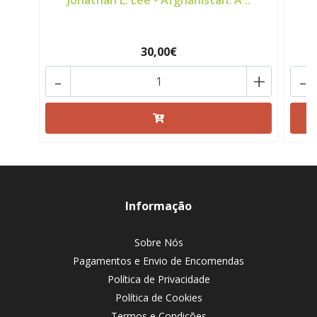
Jonathan L. Lee - Afghanistan: A ..
W
30,00€
-
+
-
Informação
Sobre Nós
Pagamentos e Envio de Encomendas
Política de Privacidade
Política de Cookies
Termos e Condições