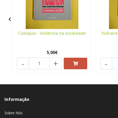
Colóquio - Violência na sociedade
Voltaire
5,00€
-
+
-
Informação
Sobre Nós