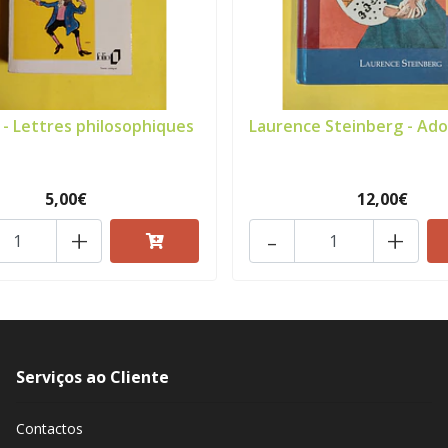
 - Lettres philosophiques
Laurence Steinberg - Ad
5,00€
12,00€
+
-
+
Serviços ao Cliente
Contactos