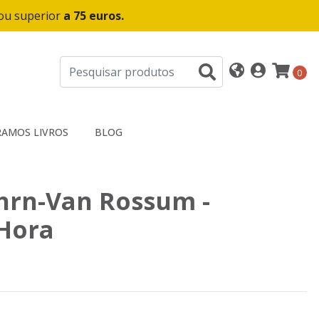
 ou superior
a 75 euros.
0
AMOS LIVROS
BLOG
hrn-Van Rossum -
 Hora