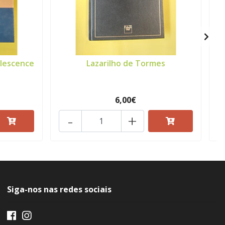
olescence
Lazarilho de Tormes
6,00€
-
+
Siga-nos nas redes sociais