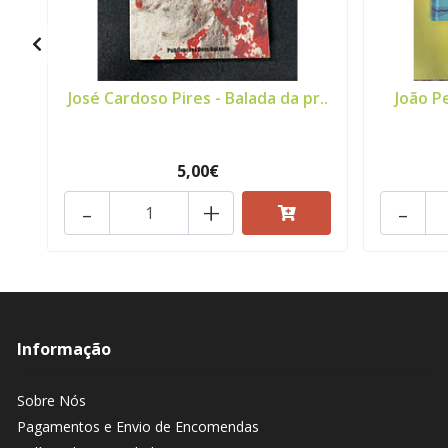
José Cardoso Pires - Balada da pr..
João P
5,00€
-
+
-
Informação
Sobre Nós
Pagamentos e Envio de Encomendas