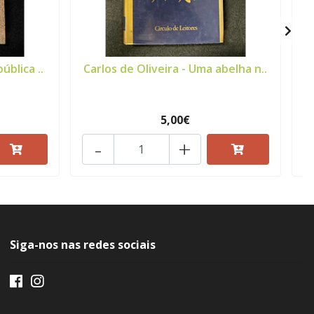
ública ..
Carlos de Oliveira - Uma abelha n..
J
5,00€
-
+
Siga-nos nas redes sociais