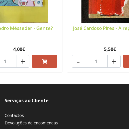
edro Mésseder - Gente?
José Cardoso Pires - A rep
4,00€
5,50€
+
-
+
Serviços ao Cliente
Contactos
Devoluções de encomendas