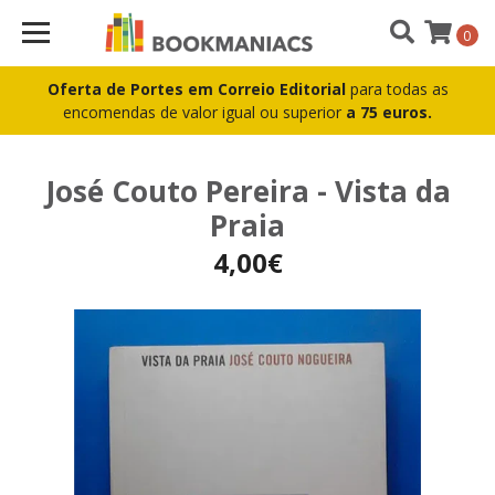
0
Oferta de Portes em Correio Editorial
para todas as
encomendas de valor igual ou superior
a 75 euros.
José Couto Pereira - Vista da
Praia
4,00€