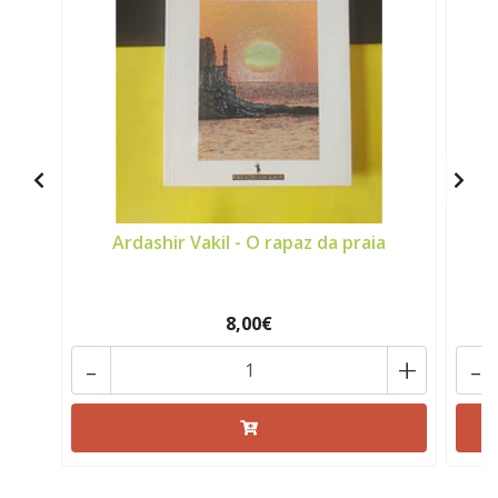
Ardashir Vakil - O rapaz da praia
8,00€
-
+
-