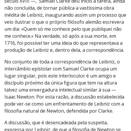
século XVIII —, Samuel Clarke deu início à tarefa, ainda
não concluída, de tornar pública a vastíssima obra
inédita de Leibniz, inaugurando assim um processo que
veio ilustrar o que o próprio filósofo alemão escrevera
um dia: «Quem só me conhece pelo que publiquei não
me conhece.» Na verdade, só após a sua morte, em
1716, foi possível ter uma ideia do que representava a
produção de Leibniz e, dentro dela, a correspondência.
No conjunto de toda a correspondência de Leibniz, o
intercâmbio epistolar com Samuel Clarke ocupa um
lugar singular, pois este interlocutor é um amigo e
discípulo próximo da única figura que tem na altura
talvez uma envergadura intelectual similar à sua —
Isaac Newton. Por esta razão, a discussão estabelecida
pode ver-se como um enfrentamento de Leibniz com a
filosofia natural de Newton, defendida por Clarke.
A discussão, que é desencadeada pela suspeita,
expressa por Leibniz, de que a filosofia de Newton se