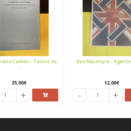
rreira Canhão - Textos da
Ben Macintyre - Agente
..
35,00€
12,00€
+
-
+