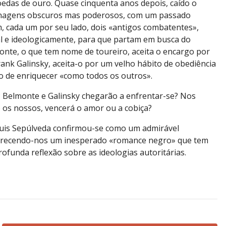
oedas de ouro. Quase cinquenta anos depois, caído o
onagens obscuros mas poderosos, com um passado
m, cada um por seu lado, dois «antigos combatentes»,
l e ideologicamente, para que partam em busca do
nte, o que tem nome de toureiro, aceita o encargo por
rank Galinsky, aceita-o por um velho hábito de obediência
a o de enriquecer «como todos os outros».
? Belmonte e Galinsky chegarão a enfrentar-se? Nos
 os nossos, vencerá o amor ou a cobiça?
uis Sepúlveda confirmou-se como um admirável
oferecendo-nos um inesperado «romance negro» que tem
funda reflexão sobre as ideologias autoritárias.