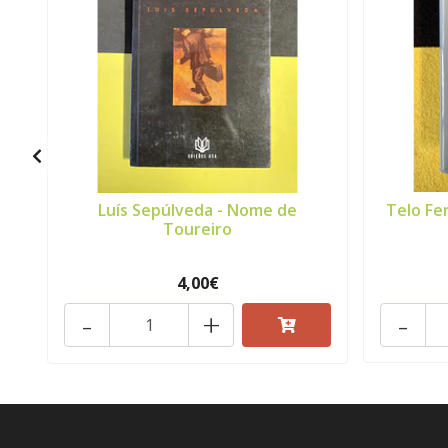
Luís Sepúlveda - Nome de
Telo Fe
Toureiro
4,00€
-
+
-