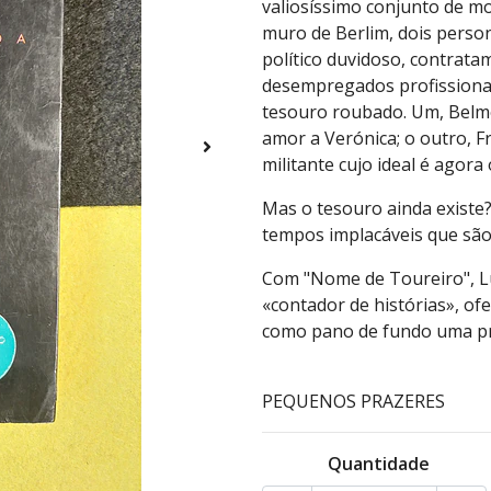
valiosíssimo conjunto de m
muro de Berlim, dois pers
político duvidoso, contrata
desempregados profissiona
tesouro roubado. Um, Belmo
amor a Verónica; o outro, F
militante cujo ideal é agor
Mas o tesouro ainda existe
tempos implacáveis que são
Com "Nome de Toureiro", L
«contador de histórias», 
como pano de fundo uma pro
PEQUENOS PRAZERES
Quantidade