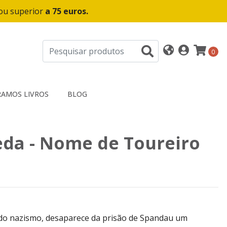
 ou superior
a 75 euros.
0
AMOS LIVROS
BLOG
eda - Nome de Toureiro
do nazismo, desaparece da prisão de Spandau um