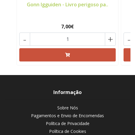
Gonn Igguiden - Livro perigoso pa..
R
7,00€
-
+
-
Informação
Sobre Nós
Pagamentos e Envio de Encomendas
Política de Privacidade
Política de Cookies