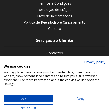
Termos e Condições
Resolução de Litígios
Livro de Reclamações
Política de Reembolso e Cancelamento
Contato
Serviços ao Cliente
Contactos
Devoluções de encomendas
Privacy policy
We use cookies
Siga-nos nas redes sociais
We may place these for analysis of our visitor data, to improve our
website, show personalised content and to give you a great website
experience. For more information about the cookies we use open the
settings.
Accept all
Deny
No, adjust