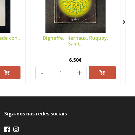
ade con..
Digneffe, Hiernaux, Ruquoy,
M
Saint..
6,50€
-
+
Siga-nos nas redes sociais