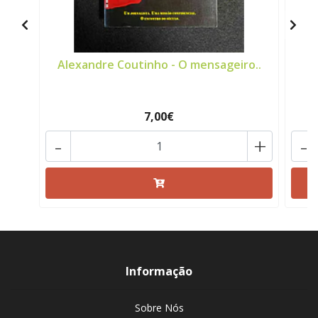
Alexandre Coutinho - O mensageiro..
7,00€
-
+
-
Informação
Sobre Nós