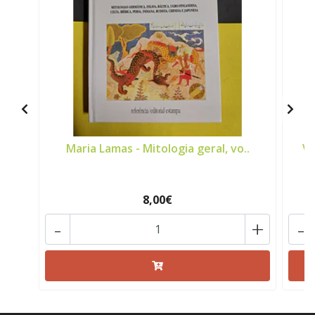
Maria Lamas - Mitologia geral, vo..
Va
8,00€
-
+
-