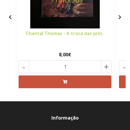
Chantal Thomas - A troca das prin..
8,00€
-
+
-
Informação