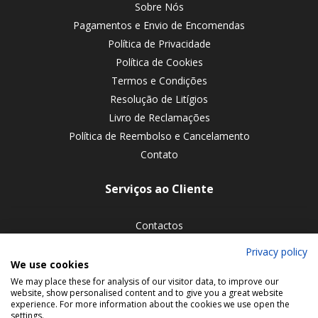
Sobre Nós
Pagamentos e Envio de Encomendas
Política de Privacidade
Política de Cookies
Termos e Condições
Resolução de Litígios
Livro de Reclamações
Política de Reembolso e Cancelamento
Contato
Serviços ao Cliente
Contactos
Devoluções de encomendas
Privacy policy
We use cookies
Siga-nos nas redes sociais
We may place these for analysis of our visitor data, to improve our
website, show personalised content and to give you a great website
experience. For more information about the cookies we use open the
settings.