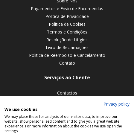
Sobre Nós
Pagamentos e Envio de Encomendas
Política de Privacidade
Política de Cookies
Termos e Condições
Resolução de Litígios
Livro de Reclamações
Política de Reembolso e Cancelamento
Contato
Serviços ao Cliente
Contactos
Devoluções de encomendas
Privacy policy
We use cookies
Siga-nos nas redes sociais
We may place these for analysis of our visitor data, to improve our
website, show personalised content and to give you a great website
experience. For more information about the cookies we use open the
settings.