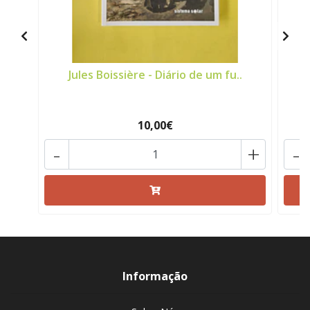
Jules Boissière - Diário de um fu..
10,00€
-
+
-
Informação