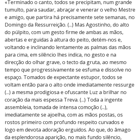
«Terminado o canto, todos se precipitam, num grande
tumulto, para saudar, abraçar e venerar o velho Mestre
e amigo, que partira há precisamente sete semanas, no
Domingo da Ressurreição. (...) Mas Agostinho, do alto
do púlpito, com um gesto firme de ambas as mãos,
abertas e erguidas à altura do peito, detém-nos e,
voltando e inclinando lentamente as palmas das mãos
para cima, em silêncio lhes indica, no gesto e na
direcção do olhar grave, o tecto da gruta, ao mesmo
tempo que progressivamente se esfuma e dissolve no
espaço. Tomados de expectante estupor, todos se
voltam então para o alto onde imediatamente ressurge
(...) a mesma prodigiosa e ofuscante Luz a brilhar no
coração da mais espessa Treva. (...) Toda a ingente
assembleia, tomada de intensa comoção (...),
imediatamente se ajoelha, com as mãos postas, os
rostos primeiro com profundo respeito curvados e
logo em devota adoração erguidos. Ao que, do âmago
da esplendorosa aparição, no mais fundo silêncio,