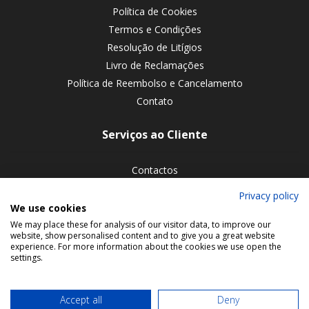
Política de Cookies
Termos e Condições
Resolução de Litígios
Livro de Reclamações
Política de Reembolso e Cancelamento
Contato
Serviços ao Cliente
Contactos
Devoluções de encomendas
Privacy policy
We use cookies
Siga-nos nas redes sociais
We may place these for analysis of our visitor data, to improve our
website, show personalised content and to give you a great website
experience. For more information about the cookies we use open the
settings.
Accept all
Deny